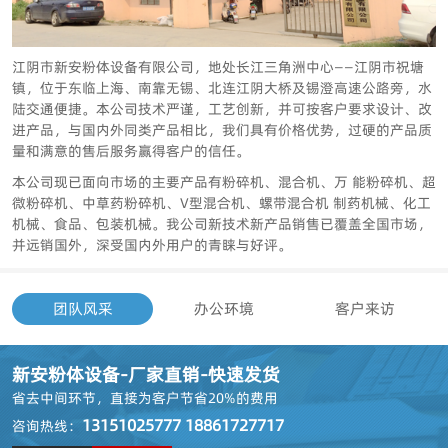
江阴市新安粉体设备有限公司，地处长江三角洲中心——江阴市祝塘
镇，位于东临上海、南靠无锡、北连江阴大桥及锡澄高速公路旁，水
陆交通便捷。本公司技术严谨，工艺创新，并可按客户要求设计、改
进产品，与国内外同类产品相比，我们具有价格优势，过硬的产品质
量和满意的售后服务赢得客户的信任。
本公司现已面向市场的主要产品有粉碎机、混合机、万 能粉碎机、超
微粉碎机、中草药粉碎机、V型混合机、螺带混合机 制药机械、化工
机械、食品、包装机械。我公司新技术新产品销售已覆盖全国市场，
并远销国外，深受国内外用户的青睐与好评。
团队风采
办公环境
客户来访
新安粉体设备-厂家直销-快速发货
省去中间环节，
直接为客户节省20%的费用
13151025777 18861727717
咨询热线：